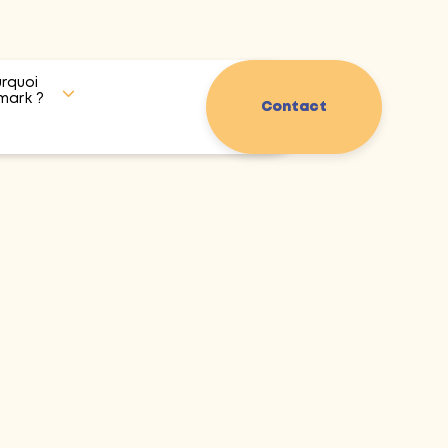
rquoi
mark ?
Contact