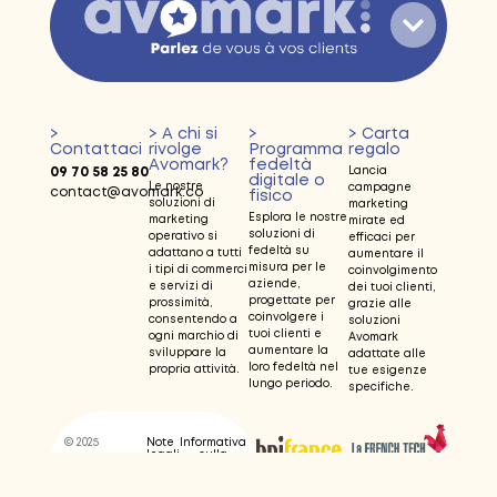
>
> A chi si
>
> Carta
Contattaci
rivolge
Programma
regalo
Avomark?
fedeltà
09 70 58 25 80
Lancia
digitale o
Le nostre
campagne
contact@avomark.co
fisico
soluzioni di
marketing
Esplora le nostre
marketing
mirate ed
soluzioni di
operativo si
efficaci per
fedeltà su
adattano a tutti
aumentare il
misura per le
i tipi di commerci
coinvolgimento
aziende,
e servizi di
dei tuoi clienti,
progettate per
prossimità,
grazie alle
coinvolgere i
consentendo a
soluzioni
tuoi clienti e
ogni marchio di
Avomark
aumentare la
sviluppare la
adattate alle
loro fedeltà nel
propria attività.
tue esigenze
lungo periodo.
specifiche.
© 2025
Note
Informativa
legali
sulla
privacy
avomark
crédits