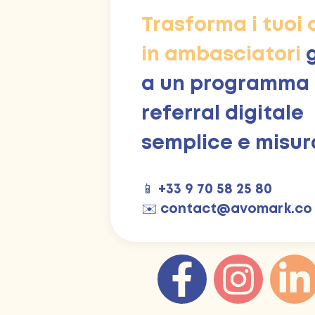
Trasforma i tuoi c
in ambasciatori
a un programma
referral digitale
semplice e misur
📱
+33 9 70 58 25 80
✉️
contact@avomark.co