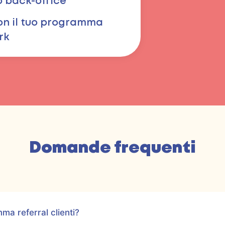
o back-office
on il tuo programma
rk
Domande frequenti
ma referral clienti?