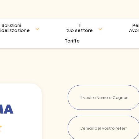
Soluzioni
Il
Pe
fidelizzazione
tuo settore
Avo
Tariffe
MA
️