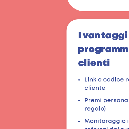
I vantaggi
programma
clienti
Link o codice r
cliente
Premi personali
regalo)
Monitoraggio i