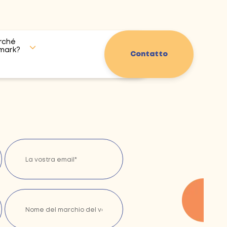
rché
mark?
Contatto