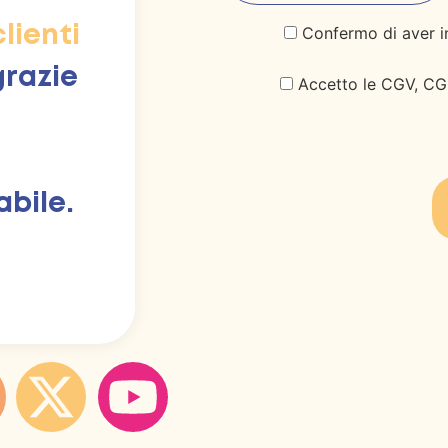
Confermo di aver in
lienti
grazie
Accetto le CGV, CGU
abile.