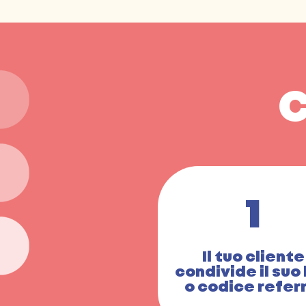
C
1
Il tuo cliente
condivide il suo 
o codice refer