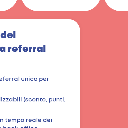
 del
 referral
eferral unico per
zzabili (sconto, punti,
n tempo reale dei