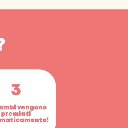
?
3
rambi vengono
premiati
maticamente!