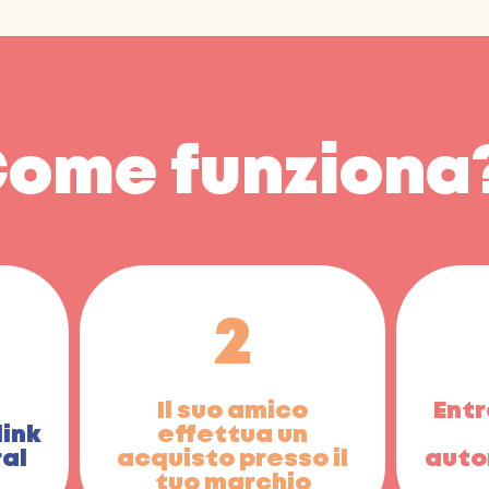
ome funziona
2
Il suo amico
Ent
link
effettua un
ral
acquisto presso il
auto
tuo marchio