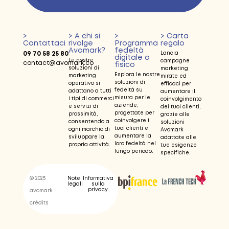
>
> A chi si
>
> Carta
Contattaci
rivolge
Programma
regalo
Avomark?
fedeltà
09 70 58 25 80
Lancia
digitale o
Le nostre
campagne
contact@avomark.co
fisico
soluzioni di
marketing
Esplora le nostre
marketing
mirate ed
soluzioni di
operativo si
efficaci per
fedeltà su
adattano a tutti
aumentare il
misura per le
i tipi di commerci
coinvolgimento
aziende,
e servizi di
dei tuoi clienti,
progettate per
prossimità,
grazie alle
coinvolgere i
consentendo a
soluzioni
tuoi clienti e
ogni marchio di
Avomark
aumentare la
sviluppare la
adattate alle
loro fedeltà nel
propria attività.
tue esigenze
lungo periodo.
specifiche.
© 2025
Note
Informativa
legali
sulla
privacy
avomark
crédits