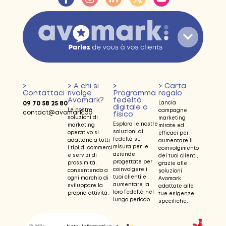
>
> A chi si
>
> Carta
Contattaci
rivolge
Programma
regalo
Avomark?
fedeltà
09 70 58 25 80
Lancia
digitale o
Le nostre
campagne
contact@avomark.co
fisico
soluzioni di
marketing
Esplora le nostre
marketing
mirate ed
soluzioni di
operativo si
efficaci per
fedeltà su
adattano a tutti
aumentare il
misura per le
i tipi di commerci
coinvolgimento
aziende,
e servizi di
dei tuoi clienti,
progettate per
prossimità,
grazie alle
coinvolgere i
consentendo a
soluzioni
tuoi clienti e
ogni marchio di
Avomark
aumentare la
sviluppare la
adattate alle
loro fedeltà nel
propria attività.
tue esigenze
lungo periodo.
specifiche.