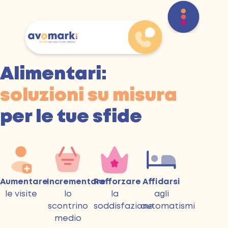
Alimentari:
soluzioni su misura
per le tue sfide
Aumentare
Incrementare
Rafforzare
Affidarsi
le visite
lo
la
agli
scontrino
soddisfazione
automatismi
medio