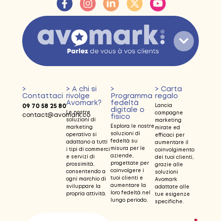
>
> A chi si
>
> Carta
Contattaci
rivolge
Programma
regalo
Avomark?
fedeltà
09 70 58 25 80
Lancia
digitale o
Le nostre
campagne
contact@avomark.co
fisico
soluzioni di
marketing
Esplora le nostre
marketing
mirate ed
soluzioni di
operativo si
efficaci per
fedeltà su
adattano a tutti
aumentare il
misura per le
i tipi di commerci
coinvolgimento
aziende,
e servizi di
dei tuoi clienti,
progettate per
prossimità,
grazie alle
coinvolgere i
consentendo a
soluzioni
tuoi clienti e
ogni marchio di
Avomark
aumentare la
sviluppare la
adattate alle
loro fedeltà nel
propria attività.
tue esigenze
lungo periodo.
specifiche.