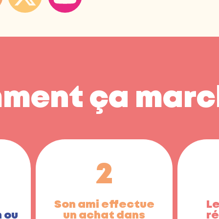
ment ça marc
2
Son ami effectue
Le
n ou
un achat dans
r