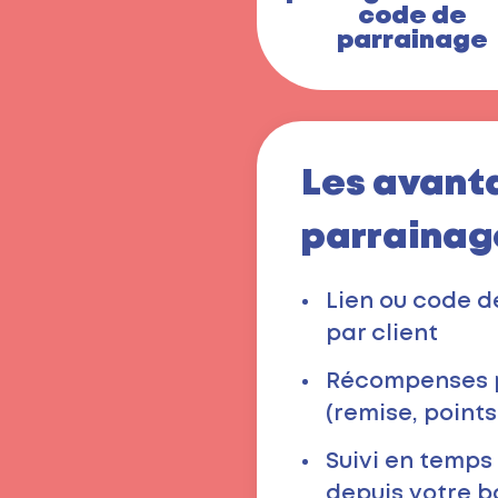
code de
parrainage
Les avant
parrainag
Lien ou code d
par client
Récompenses p
(remise, point
Suivi en temps
depuis votre b