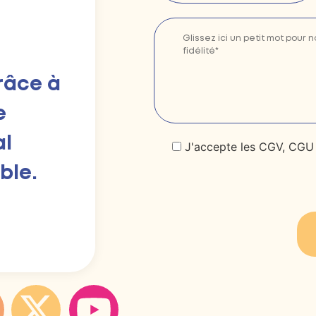
râce à
e
al
J'accepte les CGV, CGU e
ble.