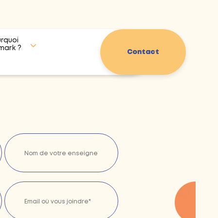
rquoi
mark ?
Contact