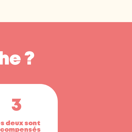
he ?
3
s deux sont
écompensés