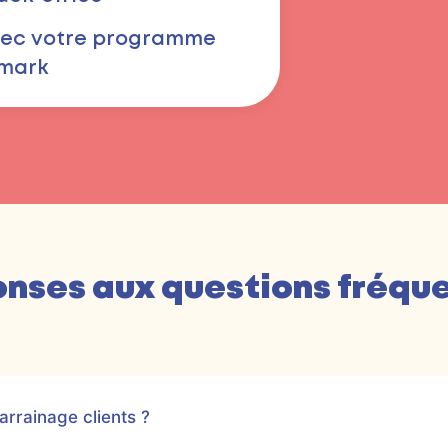
vec votre programme
omark
nses aux questions fréqu
rrainage clients ?