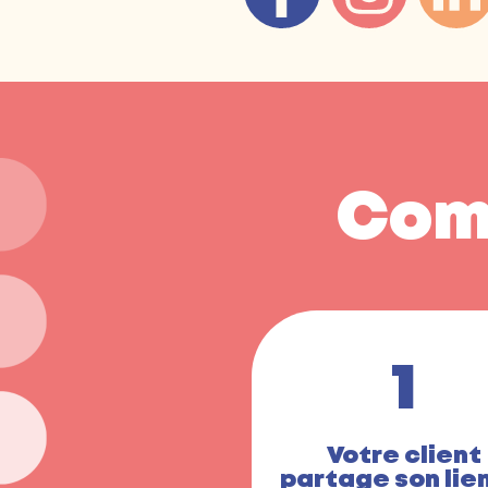
Com
1
Votre client
partage son lie