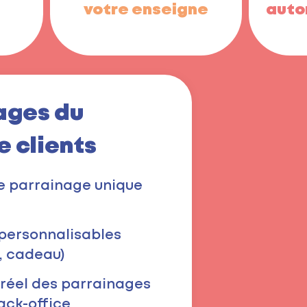
votre enseigne
auto
ages du
e clients
e parrainage unique
ersonnalisables
s, cadeau)
 réel des parrainages
ack-office