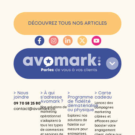
DÉCOUVREZ TOUS NOS ARTICLES
> Nous
> À qui
>
> Carte
joindre
s'adresse
Programme
cadeau
Avomark ?
de fidélité
09 70 58 25 80
Lancez des
dématérialisé
Nos solutions de
campagnes
contact@avomark.co
ou physique
marketing
marketing
Explorez nos
opérationnel
ciblées et
solutions de
s’adaptent à
efficaces pour
fidélité sur
tous les types
booster votre
mesure pour
de commerces
engagement
entreprises,
et services de
client, grâce aux