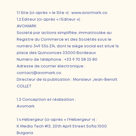
1.1 Site (ci-après « le Site ») : www.avormark.co
1.2 Éditeur (ci-après « l’Editeur ») :
AVOMARK
Société par actions simplifiée, immatriculée au
Registre du Commerce et des Sociétés sous le
numéro 349 556 274, dont le siège social est situé 16
place des Quinconces 33000 Bordeaux
Numéro de téléphone : +33 9 70 58 25 80
Adresse de courrier électronique :
contact@avomark.co
Directeur de la publication : Monsieur Jean-Benoît
COLLET
1.3 Conception et réalisation :
Avomark
1.4 Hébergeur (ci-après « l’Hébergeur ») :
K Media Tech #13, 20th April Street Sofia 1000
Bulgaria