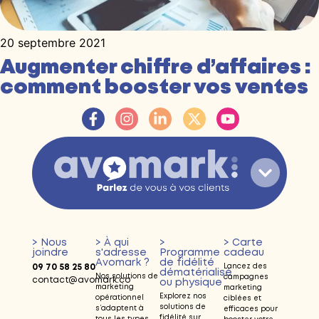
20 septembre 2021
Augmenter chiffre d’affaires :
comment booster vos ventes
> Nous
> À qui
>
> Carte
joindre
s'adresse
Programme
cadeau
Avomark ?
de fidélité
09 70 58 25 80
Lancez des
dématérialisé
Nos solutions de
campagnes
contact@avomark.co
ou physique
marketing
marketing
Explorez nos
opérationnel
ciblées et
solutions de
s’adaptent à
efficaces pour
fidélité sur