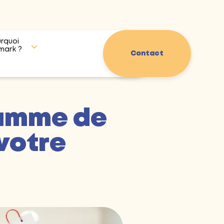
rquoi
mark ?
Contact
ramme de
 votre