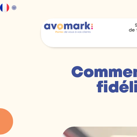
de 
Comment
fidél