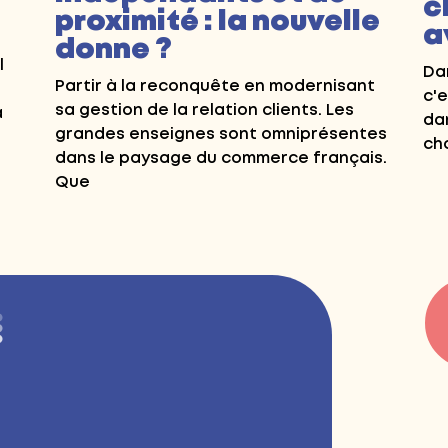
c
proximité : la nouvelle
a
donne ?
l
Dan
Partir à la reconquête en modernisant
c'e
sa gestion de la relation clients. Les
a
da
grandes enseignes sont omniprésentes
cho
dans le paysage du commerce français.
Que