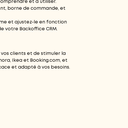
comprendre et à utiliser.
ent
,
borne de commande
, et
me et ajustez-le en fonction
 de votre
Backoffice CRM
.
os clients et de stimuler la
ora, Ikea et Booking.com, et
cace et adapté à vos besoins.