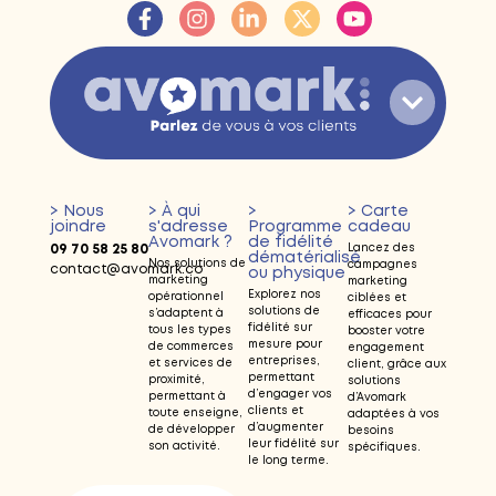
> Nous
> À qui
>
> Carte
joindre
s'adresse
Programme
cadeau
Avomark ?
de fidélité
09 70 58 25 80
Lancez des
dématérialisé
Nos solutions de
campagnes
contact@avomark.co
ou physique
marketing
marketing
Explorez nos
opérationnel
ciblées et
solutions de
s’adaptent à
efficaces pour
fidélité sur
tous les types
booster votre
mesure pour
de commerces
engagement
entreprises,
et services de
client, grâce aux
permettant
proximité,
solutions
d’engager vos
permettant à
d’Avomark
clients et
toute enseigne,
adaptées à vos
d’augmenter
de développer
besoins
leur fidélité sur
son activité.
spécifiques.
le long terme.