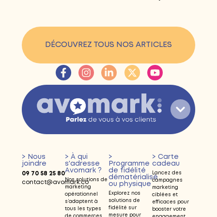
DÉCOUVREZ TOUS NOS ARTICLES
> Nous
> À qui
>
> Carte
joindre
s'adresse
Programme
cadeau
Avomark ?
de fidélité
09 70 58 25 80
Lancez des
dématérialisé
Nos solutions de
campagnes
contact@avomark.co
ou physique
marketing
marketing
Explorez nos
opérationnel
ciblées et
solutions de
s’adaptent à
efficaces pour
fidélité sur
tous les types
booster votre
mesure pour
de commerces
engagement