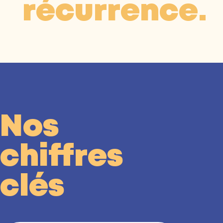
récurrence.
Nos
chiffres
clés